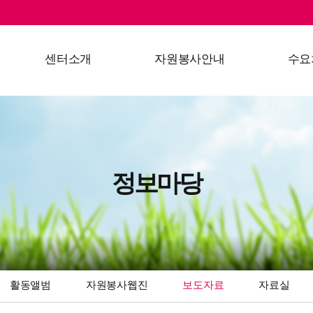
센터소개
자원봉사안내
수요
인사말
자원봉사란?
수요처 
연혁
1365 자원봉사포털
수요처
주요사업
활동절차
수요처
정보마당
조직도
온라인 소양교육
찾아오시는길
자원봉사 실적제출
단체등록안내
활동앨범
자원봉사웹진
보도자료
자료실