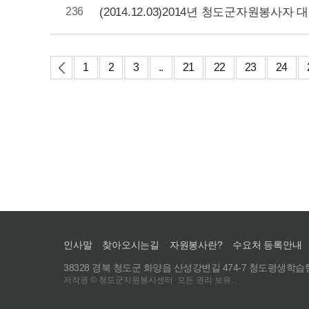
(2014.12.03)2014년 청도군자원봉사자 
236
1
2
3
..
21
22
23
24
인사말
찾아오시는길
자원봉사란?
수요처 등록안내
38328 경북 청도군 화양읍 산성강변길 474-7 청도평생학습행
저작권 © 청도군자원봉사센터
.
모든 권리 보유.