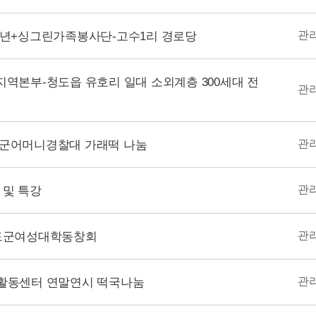
-청소년+싱그린가족봉사단-고수1리 경로당
관
북지역본부-청도읍 유호리 일대 소외계층 300세대 전
관
청도군어머니경찰대 가래떡 나눔
관
회 및 특강
관
+청도군여성대학동창회
관
자원활동센터 연말연시 떡국나눔
관