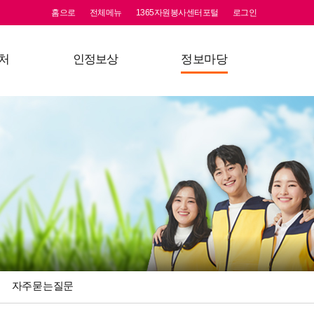
홈으로
전체메뉴
1365자원봉사센터포털
로그인
처
인정보상
정보마당
등록안내
상해보험
공지사항
교육
할인가맹점이란?
활동앨범
검색
할인가맹점
자원봉사웹진
명예의 전당
보도자료
자료실
자주묻는질문
자주묻는질문