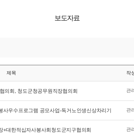
보도자료
제목
작
성단체협의회, 청도군청공무원직장협의회
관
군자원봉사우수프로그램 공모사업-독거노인생신상차리기
관
문장례식장+대한적십자사봉사회청도군지구협의회
관