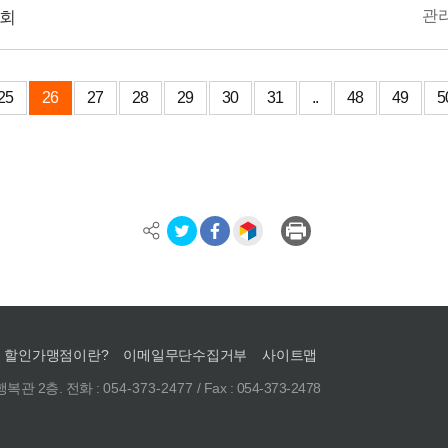
대회
관
25
26
27
28
29
30
31
..
48
49
5
할인가맹점이란?
이메일무단수집거부
사이트맵
복관 2층. 전화 :
054-373-2477
/ Fax : 054-373-2478