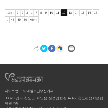
‹ 최신
1
2
3
..
7
8
9
10
11
12
13
14
15
16
17
..
48
49
50
이전 ›
사이트맵
이메일무단수집거부
38328 경북 청도군 화양읍 산성강변길 474-7 청도평생학습행
복관 2층