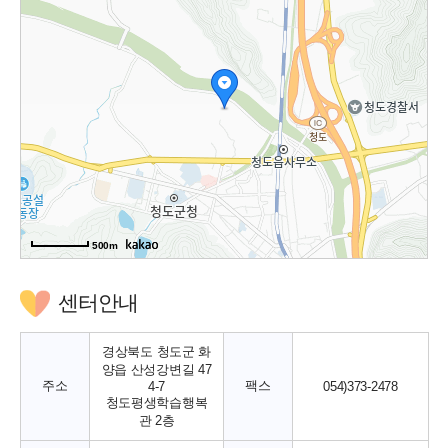
500m
센터안내
경상북도 청도군 화
양읍 산성강변길 47
주소
팩스
4-7
054)373-2478
청도평생학습행복
관 2층