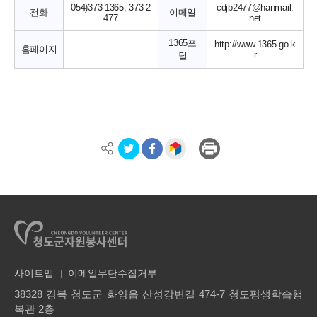
054)373-1365, 373-2
cdjb2477@hanmail.
전화
이메일
477
net
1365포
http://www.1365.go.k
홈페이지
r
털
사이트맵
이메일무단수집거부
38328 경북 청도군 화양읍 산성강변길 474-7 청도평생학습행
복관 2층