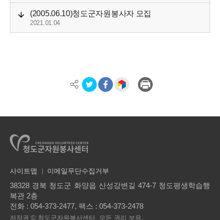
(2005.06.10)청도군자원봉사자 모집
2021.01.04
사이트맵
이메일무단수집거부
38328 경북 청도군 화양읍 산성강변길 474-7 청도평생학습행
복관 2층
전화 :
054-373-2477
, 팩스 : 054-373-2478
저작권 © 청도군자원봉사센터. 모든 권리 보유.