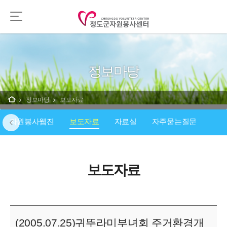
정보마당
정보마당
보도자료
자원봉사웹진
보도자료
자료실
자주묻는질문
보도자료
(2005.07.25)귀뚜라미부녀회 주거환경개