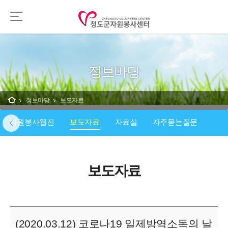
정보마당
정보마당
보도자료
자원봉사웹진
보도자료
자료실
자주묻는질문
보도자료
(2020.03.12) 코로나19 일제방역소독의 날