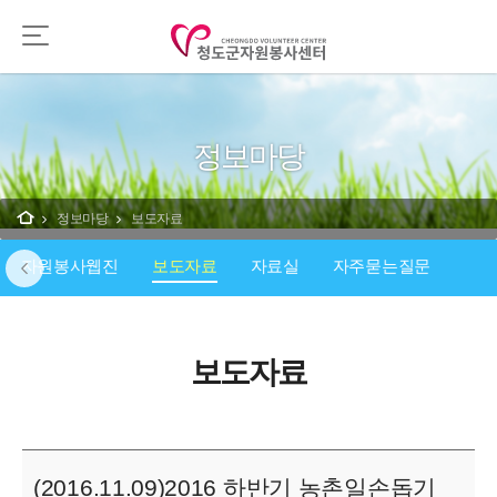
정보마당
정보마당
보도자료
자원봉사웹진
보도자료
자료실
자주묻는질문
보도자료
(2016.11.09)2016 하반기 농촌일손돕기