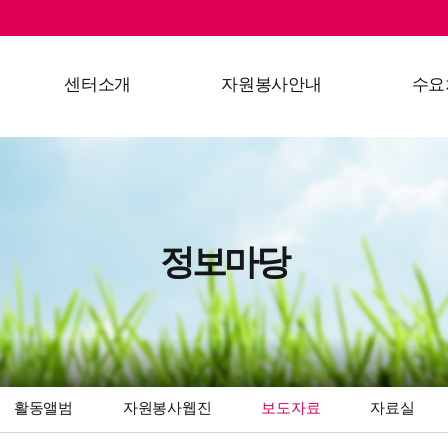
센터소개
자원봉사안내
수요
인사말
자원봉사란?
수요처 
연혁
1365 자원봉사포털
수요처
주요사업
활동절차
수요처
정보마당
조직도
온라인 소양교육
찾아오시는길
자원봉사 실적제출
단체등록안내
활동앨범
자원봉사웹진
보도자료
자료실