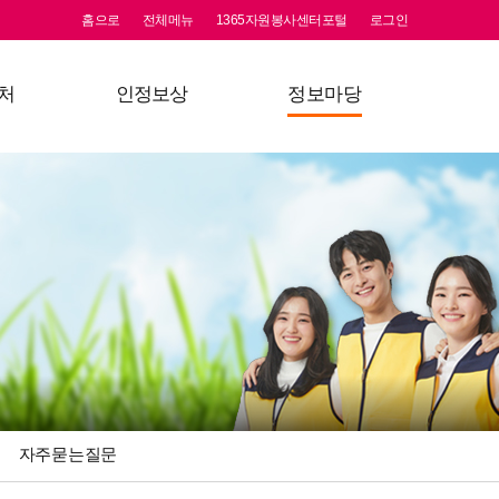
홈으로
전체메뉴
1365자원봉사센터포털
로그인
처
인정보상
정보마당
등록안내
상해보험
공지사항
교육
할인가맹점이란?
활동앨범
검색
할인가맹점
자원봉사웹진
명예의 전당
보도자료
자료실
자주묻는질문
자주묻는질문