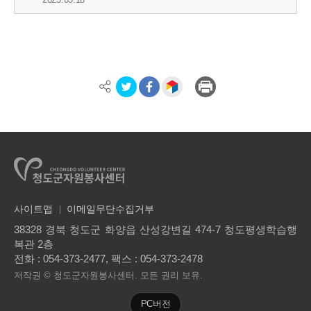
사이트맵
이메일무단수집거부
38328 경북 청도군 화양읍 산성강변길 474-7 청도평생학습행
복관 2층
전화 :
054-373-2477
, 팩스 : 054-373-2478
저작권 © 청도군자원봉사센터. 모든 권리 보유.
PC버전