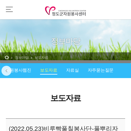
정보마당
정보마당
보도자료
자원봉사웹진
보도자료
자료실
자주묻는질문
보도자료
(2022.05.23)비루빡풀칠봉사단-풀뿌리자