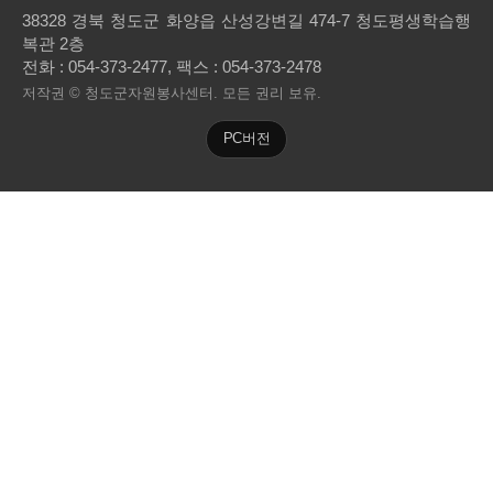
38328 경북 청도군 화양읍 산성강변길 474-7 청도평생학습행
복관 2층
전화 :
054-373-2477
, 팩스 : 054-373-2478
저작권 © 청도군자원봉사센터. 모든 권리 보유.
PC버전