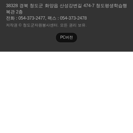
38328 경북 청도군 화양읍 산성강변길 474-7 청도평생학습행
복관 2층
전화 :
054-373-2477
, 팩스 : 054-373-2478
저작권 © 청도군자원봉사센터. 모든 권리 보유.
PC버전