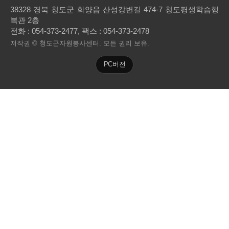
38328 경북 청도군 화양읍 산성강변길 474-7 청도평생학습행
복관 2층
전화 :
054-373-2477
, 팩스 : 054-373-2478
저작권 © 청도군자원봉사센터. 모든 권리 보유.
PC버전